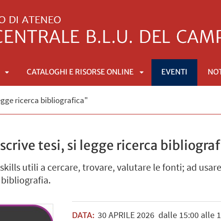
CATALOGHI E RISORSE ONLINE
EVENTI
NOT
APRI
APRI
egge ricerca bibliografica"
SOTTOMENÙ
SOTTOMENÙ
rive tesi, si legge ricerca bibliogra
skills utili a cercare, trovare, valutare le fonti; ad usa
bibliografia.
30
APRILE
2026
dalle 15:00 alle 
DATA: