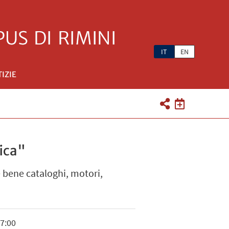
IT
EN
IZIE
fica"
re bene cataloghi, motori,
17:00