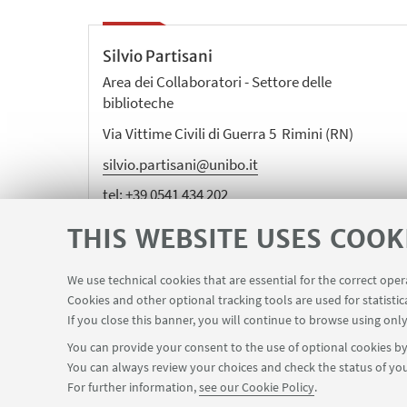
Silvio Partisani
Area dei Collaboratori - Settore delle
biblioteche
Via Vittime Civili di Guerra 5 Rimini (RN)
silvio.partisani@unibo.it
tel:
+39 0541 434 202
THIS WEBSITE USES COOK
We use technical cookies that are essential for the correct ope
Cookies and other optional tracking tools are used for statistic
If you close this banner, you will continue to browse using only
You can provide your consent to the use of optional cookies by 
Via Vittime Civili di Guerra, 5 - Rimini
+39 054
You can always review your choices and check the status of you
SBA – University Library System
Rimini Campus
For further information,
see our Cookie Policy
.