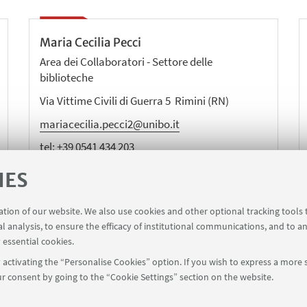
Maria Cecilia Pecci
Area dei Collaboratori - Settore delle
biblioteche
Via Vittime Civili di Guerra 5 Rimini (RN)
mariacecilia.pecci2@unibo.it
tel:
+39 0541 434 203
IES
ration of our website. We also use cookies and other optional tracking tools
al analysis, to ensure the efficacy of institutional communications, and to a
 essential cookies.
activating the “Personalise Cookies” option. If you wish to express a more s
1 434184
campusrimini.biblioteca@unibo.it
r consent by going to the “Cookie Settings” section on the website.
Unibo Website
Directories