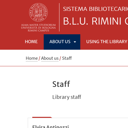
HOME
ABOUT US
USING THE LIBRARY
APRI
Home
/
About us
/
Staff
SOTTOMENÙ
Staff
Library staff
Elvira Antinozzi