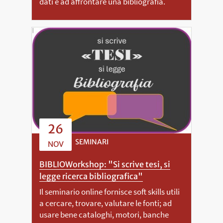
dati e ad affrontare una bibliografia.
26
SEMINARI
NOV
BIBLIOWorkshop: "Si scrive tesi, si
legge ricerca bibliografica"
Il seminario online fornisce soft skills utili
a cercare, trovare, valutare le fonti; ad
usare bene cataloghi, motori, banche