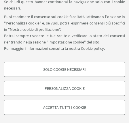
Se chiudi questo banner continuerai la navigazione solo con i cookie
necessari.
Puoi esprimere il consenso sui cookie facoltativi attivando l'opzione in
"Personalizza cookie" e, se vuoi, potrai esprimere consensi più specifici
in "Mostra cookie di profilazione".
Potrai sempre rivedere le tue scelte e verificare lo stato dei consensi
Via Vittime Civili di Guerra, 5 - Rimini
rientrando nella sezione "Impostazione cookie" del sito.
+39 0541 434184
Per maggiori informazioni
consulta la nostra Cookie policy
.
campusrimini.biblioteca@unibo.it
SBA - Sistema Bibliotecario di Ateneo
SOLO COOKIE NECESSARI
Campus di Rimini
COOKIE DI PROFILAZIONE - FACOLTATIVI
Portale Unibo
Si tratta di cookie utilizzati per analizzare le caratteristiche della navigazione
Rubrica
PERSONALIZZA COOKIE
degli utenti, creare profili in base al loro comportamento sul sito, per analisi
di marketing.
Mostra cookie di profilazione
ACCETTA TUTTI I COOKIE
©Copyright 2026 - ALMA MATER STUDIORUM - Università di
Google/Youtube Video
Bologna - Via Zamboni, 33 - 40126 Bologna - PI: 01131710376 -
COOKIE TECNICI - NECESSARI
Facebook
CF: 80007010376 -
Privacy
-
Note legali
-
Impostazioni Cookie