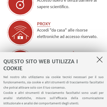
Accesso libero e senza barriere al
sapere scientifico.
PROXY
Accedi "da casa" alle risorse
elettroniche ad accesso riservato.
LA TUA OPINIONE È
IMPORTANTE
QUESTO SITO WEB UTILIZZA I
Compila il form se vuoi segnalarci
COOKIE
qualcosa o darci un suggerimento.
Nel nostro sito utilizziamo sia cookie tecnici necessari per il suo
funzionamento, sia cookie e altri strumenti di tracciamento facoltativi
PRENOTAZIONE SERVIZI
che potrai attivare solo con il tuo consenso.
Fai parte della comunità Unibo?
Cookie e altri strumenti di tracciamento facoltativi sono usati per
analisi statistiche, misure sull'efficacia della comunicazione
Prenota lo spazio di coworking o
istituzionale e analisi dei comportamenti degli utenti.
una postazione PC.