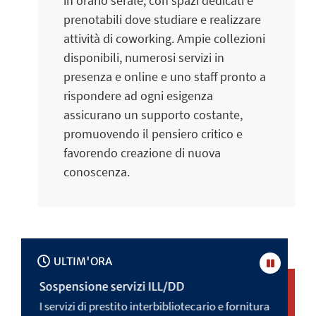
in orario serale, con spazi dedicati e
prenotabili dove studiare e realizzare
attività di coworking. Ampie collezioni
disponibili, numerosi servizi in
presenza e online e uno staff pronto a
rispondere ad ogni esigenza
assicurano un supporto costante,
promuovendo il pensiero critico e
favorendo creazione di nuova
conoscenza.
ULTIM'ORA
Pausa
Sospensione servizi ILL/DD
Orario
gosto
I servizi di prestito interbibliotecario e fornitura
Dal 17 