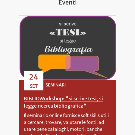
Eventi
24
SEMINARI
SET
BIBLIOWorkshop: "Si scrive tesi, si
legge ricerca bibliografica"
Il seminario online fornisce soft skills utili
a cercare, trovare, valutare le fonti; ad
usare bene cataloghi, motori, banche