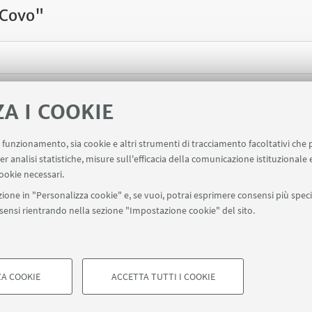
 "Covo"
ons
ZA I COOKIE
uo funzionamento, sia cookie e altri strumenti di tracciamento facoltativi che 
er analisi statistiche, misure sull'efficacia della comunicazione istituzionale
ookie necessari.
ione in "Personalizza cookie" e, se vuoi, potrai esprimere consensi più specif
1 434184
campusrimini.biblioteca@unibo.it
onsensi rientrando nella sezione "Impostazione cookie" del sito.
imini
Portale Unibo
Rubrica
A COOKIE
ACCETTA TUTTI I COOKIE
di Bologna - Via Zamboni, 33 - 40126 Bologna - PI: 01131710376 - CF: 8
COOKIE TECNICI - NECESSAR