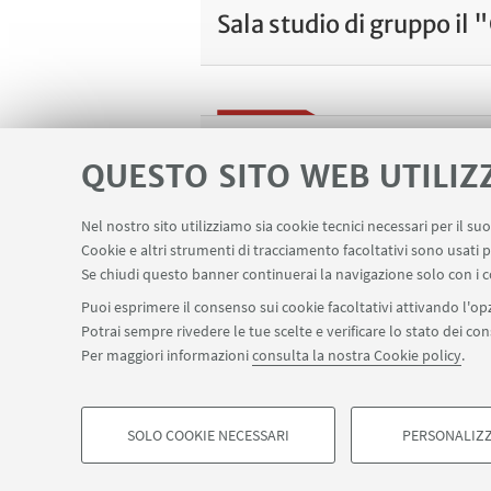
Sala studio di gruppo il
Spazio Learning Comm
QUESTO SITO WEB UTILIZ
Nel nostro sito utilizziamo sia cookie tecnici necessari per il s
Cookie e altri strumenti di tracciamento facoltativi sono usati p
Se chiudi questo banner continuerai la navigazione solo con i c
Puoi esprimere il consenso sui cookie facoltativi attivando l'opz
Via Vittime Civili di Guerra, 5 - Rimini
+39 054
Potrai sempre rivedere le tue scelte e verificare lo stato dei c
SBA - Sistema Bibliotecario di Ateneo
Campus di R
Per maggiori informazioni
consulta la nostra Cookie policy
.
SOLO COOKIE NECESSARI
PERSONALIZZ
©Copyright 2026 - ALMA MATER STUDIORUM - Università 
COOKIE DI PROFILAZIONE - FACOLTATIVI