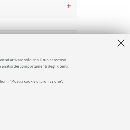
potrai attivare solo con il tuo consenso.
 e analisi dei comportamenti degli utenti.
ici in "Mostra cookie di profilazione".
0007010376 -
Privacy
-
Note legali
-
Impostazioni Cookie
I